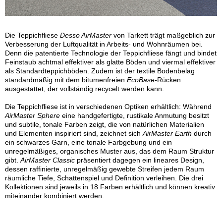
Die Teppichfliese
Desso AirMaster
von Tarkett trägt maßgeblich zur
Verbesserung der Luftqualität in Arbeits- und Wohnräumen bei.
Denn die patentierte Technologie der Teppichfliese fängt und bindet
Feinstaub achtmal effektiver als glatte Böden und viermal effektiver
als Standardteppichböden. Zudem ist der textile Bodenbelag
standardmäßig mit dem bitumenfreien
EcoBase-
Rücken
ausgestattet, der vollständig recycelt werden kann.
Die Teppichfliese ist in verschiedenen Optiken erhältlich: Während
AirMaster Sphere
eine handgefertigte, rustikale Anmutung besitzt
und subtile, tonale Farben zeigt, die von natürlichen Materialien
und Elementen inspiriert sind, zeichnet sich
AirMaster Earth
durch
ein schwarzes Garn, eine tonale Farbgebung und ein
unregelmäßiges, organisches Muster aus, das dem Raum Struktur
gibt.
AirMaster Classic
präsentiert dagegen ein lineares Design,
dessen raffinierte, unregelmäßig gewebte Streifen jedem Raum
räumliche Tiefe, Schattenspiel und Definition verleihen. Die drei
Kollektionen sind jeweils in 18 Farben erhältlich und können kreativ
miteinander kombiniert werden.