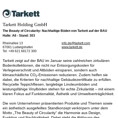
Tarkett Holding GmbH
The Beauty of Circularity: Nachhaltige Böden von Tarkett auf der BAU
Halle: A6 - Stand: 303
Rheinallee 13
info.de@tarkett.com
67061 Ludwigshafen
www.tarkett.de
Tel. +49 621 68172 300
Tarkett zeigt auf der BAU im Januar seine zahlreichen zirkulären
Bodenkollektionen, die nicht nur Entsorgungskosten für
Verlegeverschnitt und Altböden einsparen, sondern auch
klimaschädliche CO
-Emissionen reduzieren. Zudem helfen sie
2
dabei, die Kriterien für nachhaltige Gebäudezertifikate zu erfüllen.
Recycelte Teppichfliesen, langlebige Linoleumböden und
leistungsfähige Vinylböden stehen für echte Zirkularität – mit einem
klaren Fokus auf Funktionalität, Ästhetik und Umweltverträglichkeit.
Die vom Unternehmen präsentierten Produkte und Themen sowie
ein ästhetisch ausgefeiltes Standkonzept verkörpern unter dem
Motto „The Beauty of Circularity“ die Harmonie aus Design,
Funktion und Nachhaltigkeit. Dabei steht die Ablösung des