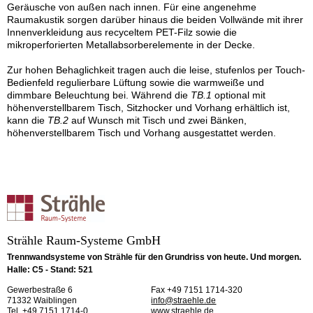
Geräusche von außen nach innen. Für eine angenehme
Raumakustik sorgen darüber hinaus die beiden Vollwände mit ihrer
Innenverkleidung aus recyceltem PET-Filz sowie die
mikroperforierten Metallabsorberelemente in der Decke.
Zur hohen Behaglichkeit tragen auch die leise, stufenlos per Touch-
Bedienfeld regulierbare Lüftung sowie die warmweiße und
dimmbare Beleuchtung bei. Während die
TB.1
optional mit
höhenverstellbarem Tisch, Sitzhocker und Vorhang erhältlich ist,
kann die
TB.2
auf Wunsch mit Tisch und zwei Bänken,
höhenverstellbarem Tisch und Vorhang ausgestattet werden.
Strähle Raum-Systeme GmbH
Trennwandsysteme von Strähle für den Grundriss von heute. Und morgen.
Halle: C5 - Stand: 521
Gewerbestraße 6
Fax +49 7151 1714-320
71332 Waiblingen
info@straehle.de
Tel. +49 7151 1714-0
www.straehle.de