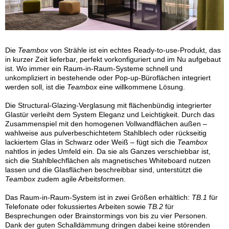
Die
Teambox
von Strähle ist ein echtes Ready-to-use-Produkt, das
in kurzer Zeit lieferbar, perfekt vorkonfiguriert und im Nu aufgebaut
ist. Wo immer ein Raum-in-Raum-Systeme schnell und
unkompliziert in bestehende oder Pop-up-Büroflächen integriert
werden soll, ist die
Teambox
eine willkommene Lösung.
Die Structural-Glazing-Verglasung mit flächenbündig integrierter
Glastür verleiht dem System Eleganz und Leichtigkeit. Durch das
Zusammenspiel mit den homogenen Vollwandflächen außen –
wahlweise aus pulverbeschichtetem Stahlblech oder rückseitig
lackiertem Glas in Schwarz oder Weiß – fügt sich die
Teambox
nahtlos in jedes Umfeld ein. Da sie als Ganzes verschiebbar ist,
sich die Stahlblechflächen als magnetisches Whiteboard nutzen
lassen und die Glasflächen beschreibbar sind, unterstützt die
Teambox
zudem agile Arbeitsformen.
Das Raum-in-Raum-System ist in zwei Größen erhältlich:
TB.1
für
Telefonate oder fokussiertes Arbeiten sowie
TB.2
für
Besprechungen oder Brainstormings von bis zu vier Personen.
Dank der guten Schalldämmung dringen dabei keine störenden