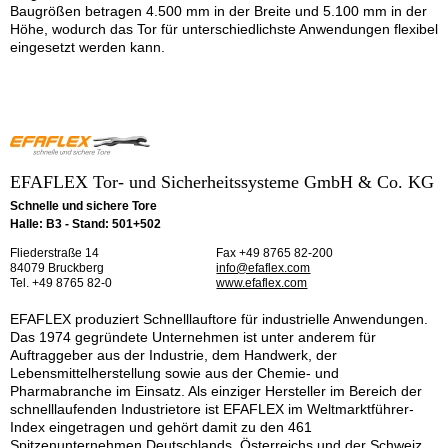
Baugrößen betragen 4.500 mm in der Breite und 5.100 mm in der
Höhe, wodurch das Tor für unterschiedlichste Anwendungen flexibel
eingesetzt werden kann.
EFAFLEX Tor- und Sicherheitssysteme GmbH & Co. KG
Schnelle und sichere Tore
Halle: B3 - Stand: 501+502
Fliederstraße 14
Fax +49 8765 82-200
84079 Bruckberg
info@efaflex.com
Tel. +49 8765 82-0
www.efaflex.com
EFAFLEX produziert Schnelllauftore für industrielle Anwendungen.
Das 1974 gegründete Unternehmen ist unter anderem für
Auftraggeber aus der Industrie, dem Handwerk, der
Lebensmittelherstellung sowie aus der Chemie- und
Pharmabranche im Einsatz. Als einziger Hersteller im Bereich der
schnelllaufenden Industrietore ist EFAFLEX im Weltmarktführer-
Index eingetragen und gehört damit zu den 461
Spitzenunternehmen Deutschlands, Österreichs und der Schweiz.