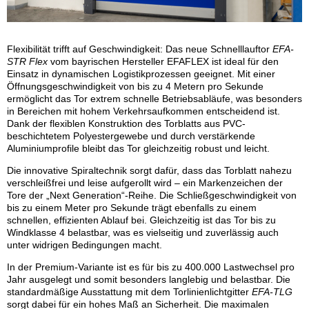
Flexibilität trifft auf Geschwindigkeit: Das neue Schnelllauftor
EFA-
STR Flex
vom bayrischen Hersteller EFAFLEX ist ideal für den
Einsatz in dynamischen Logistikprozessen geeignet. Mit einer
Öffnungsgeschwindigkeit von bis zu 4 Metern pro Sekunde
ermöglicht das Tor extrem schnelle Betriebsabläufe, was besonders
in Bereichen mit hohem Verkehrsaufkommen entscheidend ist.
Dank der flexiblen Konstruktion des Torblatts aus PVC-
beschichtetem Polyestergewebe und durch verstärkende
Aluminiumprofile bleibt das Tor gleichzeitig robust und leicht.
Die innovative Spiraltechnik sorgt dafür, dass das Torblatt nahezu
verschleißfrei und leise aufgerollt wird – ein Markenzeichen der
Tore der „Next Generation“-Reihe. Die Schließgeschwindigkeit von
bis zu einem Meter pro Sekunde trägt ebenfalls zu einem
schnellen, effizienten Ablauf bei. Gleichzeitig ist das Tor bis zu
Windklasse 4 belastbar, was es vielseitig und zuverlässig auch
unter widrigen Bedingungen macht.
In der Premium-Variante ist es für bis zu 400.000 Lastwechsel pro
Jahr ausgelegt und somit besonders langlebig und belastbar. Die
standardmäßige Ausstattung mit dem Torlinienlichtgitter
EFA-TLG
sorgt dabei für ein hohes Maß an Sicherheit. Die maximalen