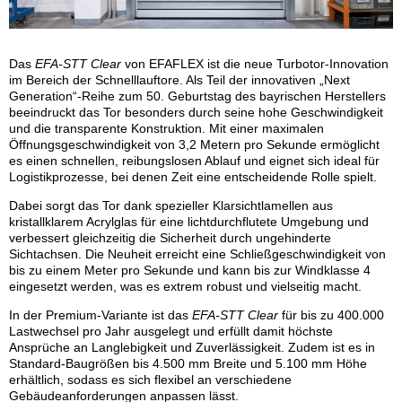
Das
EFA-STT Clear
von EFAFLEX ist die neue Turbotor-Innovation
im Bereich der Schnelllauftore. Als Teil der innovativen „Next
Generation“-Reihe zum 50. Geburtstag des bayrischen Herstellers
beeindruckt das Tor besonders durch seine hohe Geschwindigkeit
und die transparente Konstruktion. Mit einer maximalen
Öffnungsgeschwindigkeit von 3,2 Metern pro Sekunde ermöglicht
es einen schnellen, reibungslosen Ablauf und eignet sich ideal für
Logistikprozesse, bei denen Zeit eine entscheidende Rolle spielt.
Dabei sorgt das Tor dank spezieller Klarsichtlamellen aus
kristallklarem Acrylglas für eine lichtdurchflutete Umgebung und
verbessert gleichzeitig die Sicherheit durch ungehinderte
Sichtachsen. Die Neuheit erreicht eine Schließgeschwindigkeit von
bis zu einem Meter pro Sekunde und kann bis zur Windklasse 4
eingesetzt werden, was es extrem robust und vielseitig macht.
In der Premium-Variante ist das
EFA-STT Clear
für bis zu 400.000
Lastwechsel pro Jahr ausgelegt und erfüllt damit höchste
Ansprüche an Langlebigkeit und Zuverlässigkeit. Zudem ist es in
Standard-Baugrößen bis 4.500 mm Breite und 5.100 mm Höhe
erhältlich, sodass es sich flexibel an verschiedene
Gebäudeanforderungen anpassen lässt.