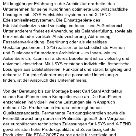
Mit langjähriger Erfahrung in der Architektur erarbeitet das
Unternehmen für seine Kund*innen optimierte und wirtschaftliche
Lösungen mit I-SYS Edelstahlseilsystemen und X-TEND
Edelstahlseilnetzsystemen. Die Einsatzgebiete des
Edelstahlseilnetzes sind vielseitig, im Innen- und Außenbereich.
Unter anderem findet es Anwendung als Geländerfüllung, sowie als
horizontale oder vertikale Absturzsicherung, Abtrennung,
Fassadenverkleidung, Begrünung oder als vielseitiges
Gestaltungselement. I-SYS realisiert unterschiedlichste Formen
und Funktionen für moderne Architektur – im Innen- wie im
Außenbereich. Kaum ein anderes Bauelement ist so vielseitig und
universell einsetzbar. Mit I-SYS entstehen individuelle, ästhetische
Lösungen aus Edelstahlseilen. Funktional und stabil, langlebig und
dekorativ. Für jede Anforderung die passende Umsetzung zu
finden, ist der Anspruch des Unternehmens.
Von der Beratung bis zur Montage bietet Carl Stahl Architektur
seinen Kund*innen einen Komplettservice an. Die Kund*innen
entscheiden individuell, welche Leistungen sie in Anspruch
nehmen. Die Produktion in Europa unterliegt hohen
Qualitätsstandards. Permanente Fertigungskontrollen sowie die
Fremdüberwachung durch ein Prüfinstitut gemäß den Vorgaben
der europäischen technischen Zulassungen für I-SYS und X-TEND
gewährleisten hohe Produktqualität und Zuverlässigkeit der
Produktion. Die ETA-22/0257 wurde erteilt für vertikale und