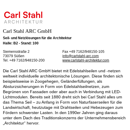
Carl Stahl ARC GmbH
Seil- und Netzlösungen für die Architektur
Halle: B2 - Stand: 100
Siemensstraße 2
Fax +49 7162/948150-105
73079 Süßen
info@carlstahl-arc.com
Tel. +49 7162/948150-200
www.carlstahl-architektur.com
Die Carl Stahl ARC GmbH bietet mit Edelstahlseilen und -netzen
weltweit individuelle architektonische Lösungen. Diese finden sich
beispielsweise in Zoogehegen, Geländerfüllungen, als
Absturzsicherungen in Form von Edelstahlseilnetzen, zum
Begrünen von Fassaden oder aber auch in Verbindung mit LED-
Lichtmodulen. Bereits seit 1880 dreht sich bei Carl Stahl alles um
das Thema Seil – zu Anfang in Form von Naturfaserseilen für die
Landwirtschaft, heutzutage mit Drahtseilen und Hebezeugen zum
Fördern schwerster Lasten. In den 1990er Jahren ging daraus
unter dem Dach des Traditionskonzerns der Unternehmensbereich
„Architektur“ hervor.