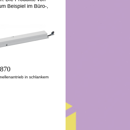
m Beispiel im Büro-,
870
mellenantrieb in schlankem