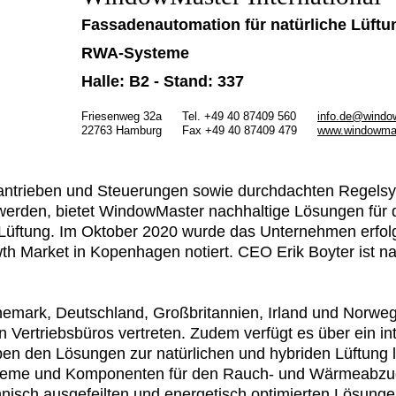
Fassadenautomation für natürliche Lüftu
RWA-Systeme
Halle: B2 - Stand: 337
Friesenweg 32a
Tel. +49 40 87409 560
info.de@windo
22763 Hamburg
Fax +49 40 87409 479
www.windowmas
erantrieben und Steuerungen sowie durchdachten Regelsy
werden, bietet WindowMaster nachhaltige Lösungen für
er Lüftung. Im Oktober 2020 wurde das Unternehmen erfol
th Market in Kopenhagen notiert. CEO Erik Boyter ist na
nemark, Deutschland, Großbritannien, Irland und Norwe
 Vertriebsbüros vertreten. Zudem verfügt es über ein in
Neben den Lösungen zur natürlichen und hybriden Lüftung
systeme und Komponenten für den Rauch- und Wärmeabzug
hnisch ausgefeilten und energetisch optimierten Lösung