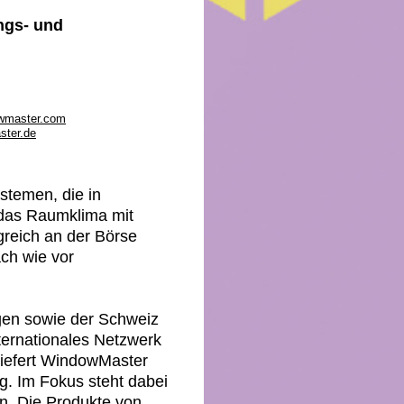
ngs- und
wmaster.com
ter.de
stemen, die in
 das Raumklima mit
greich an der Börse
ch wie vor
gen sowie der Schweiz
ternationales Netzwerk
 liefert WindowMaster
. Im Fokus steht dabei
en. Die Produkte von