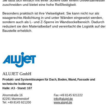
Sie lässt sich einfach mit einer Schere oder einem Universalmesser
zuschneiden und bietet eine hohe Reißfestigkeit.
Besonders praktisch ist ihre Vielseitigkeit. Sie kann nicht nur als
waagerechte Abdichtung in und unter Wänden eingesetzt werden,
sondern auch als L- und Z-Sperre im Wandsockelbereich. Dadurch
reduziert sie den Materialbedarf und vereinfacht die Logistik auf der
Baustelle erheblich.
ALUJET GmbH
Produkt- und Systemlösungen für Dach, Boden, Wand, Fassade und
technische Isolierung
Halle: A3 - Stand: 107
Ahornstraße 16
Fax +49 8145 921222
82291 Mammendorf
info@alujet.de
Tel. +49 8145 921200
www.alujet.de