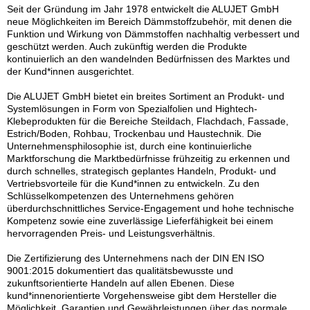
Seit der Gründung im Jahr 1978 entwickelt die ALUJET GmbH
neue Möglichkeiten im Bereich Dämmstoffzubehör, mit denen die
Funktion und Wirkung von Dämmstoffen nachhaltig verbessert und
geschützt werden. Auch zukünftig werden die Produkte
kontinuierlich an den wandelnden Bedürfnissen des Marktes und
der Kund*innen ausgerichtet.
Die ALUJET GmbH bietet ein breites Sortiment an Produkt- und
Systemlösungen in Form von Spezialfolien und Hightech-
Klebeprodukten für die Bereiche Steildach, Flachdach, Fassade,
Estrich/Boden, Rohbau, Trockenbau und Haustechnik. Die
Unternehmensphilosophie ist, durch eine kontinuierliche
Marktforschung die Marktbedürfnisse frühzeitig zu erkennen und
durch schnelles, strategisch geplantes Handeln, Produkt- und
Vertriebsvorteile für die Kund*innen zu entwickeln. Zu den
Schlüsselkompetenzen des Unternehmens gehören
überdurchschnittliches Service-Engagement und hohe technische
Kompetenz sowie eine zuverlässige Lieferfähigkeit bei einem
hervorragenden Preis- und Leistungsverhältnis.
Die Zertifizierung des Unternehmens nach der DIN EN ISO
9001:2015 dokumentiert das qualitätsbewusste und
zukunftsorientierte Handeln auf allen Ebenen. Diese
kund*innenorientierte Vorgehensweise gibt dem Hersteller die
Möglichkeit, Garantien und Gewährleistungen über das normale