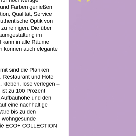
für hochwertige
n und Farben genießen
on, Qualität, Service
authentische Optik von
 zu reinigen. Die über
Raumgestaltung im
d kann in alle Räume
en können auch elegante
mit sind die Planken
u, Restaurant und Hotel
, kleben, lose verlegen –
st zu 100 Prozent
le Aufbauhöhe und den
uf eine nachhaltige
Ware bis zu den
mit wohngesunde
-freie ECO+ COLLECTION