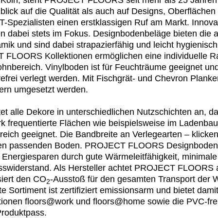
i Köln, steht PROJECT FLOORS seit mehr als 25 Jahren 
blick auf die Qualität als auch auf Designs, Oberfläche
Spezialisten einen erstklassigen Ruf am Markt. Innovati
en dabei stets im Fokus. Designbodenbeläge bieten die 
mik und sind dabei strapazierfähig und leicht hygienisch
T FLOORS Kollektionen ermöglichen eine individuelle 
ohnbereich. Vinylboden ist für Feuchträume geeignet un
efrei verlegt werden. Mit Fischgrät- und Chevron Plank
ern umgesetzt werden.
lle Dekore in unterschiedlichen Nutzschichten an, da
rk frequentierte Flächen wie beispielsweise im Ladenba
ich geeignet. Die Bandbreite an Verlegearten – klicken
t den passenden Boden. PROJECT FLOORS Designboden i
im Energiesparen durch gute Wärmeleitfähigkeit, minima
swiderstand. Als Hersteller achtet PROJECT FLOORS a
iert den CO
-Ausstoß für den gesamten Transport der 
2
 Sortiment ist zertifiziert emissionsarm und bietet da
ektionen floors@work und floors@home sowie die PVC
Produktpass.