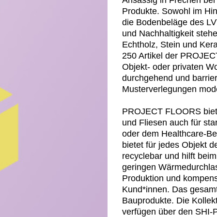
Ansässig in Frechen be
Produkte. Sowohl im Hin
die Bodenbeläge des LVT-
und Nachhaltigkeit steh
Echtholz, Stein und Kera
250 Artikel der PROJEC
Objekt- oder privaten W
durchgehend und barrier
Musterverlegungen mod
PROJECT FLOORS bietet a
und Fliesen auch für sta
oder dem Healthcare-Bere
bietet für jedes Objek
recyclebar und hilft be
geringen Wärmedurchlas
Produktion und kompens
Kund*innen. Das gesamte
Bauprodukte. Die Koll
verfügen über den SHI-