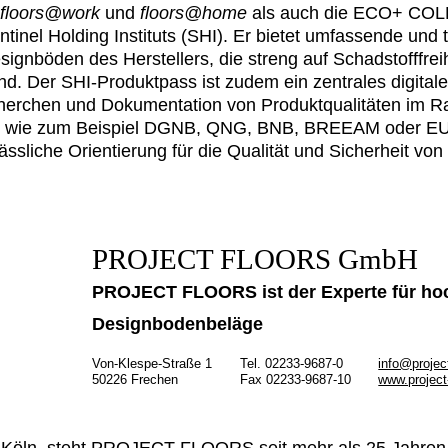
floors@work
und
floors@home
als auch die ECO+ COL
inel Holding Instituts (SHI). Er bietet umfassende und 
signböden des Herstellers, die streng auf Schadstofffre
ind. Der SHI-Produktpass ist zudem ein zentrales digit
recherchen und Dokumentation von Produktqualitäten im 
n wie zum Beispiel DGNB, QNG, BNB, BREEAM oder EU-
lässliche Orientierung für die Qualität und Sicherheit vo
PROJECT FLOORS GmbH
PROJECT FLOORS ist der Experte für ho
Designbodenbeläge
Von-Klespe-Straße 1
Tel. 02233-9687-0
info@projec
50226 Frechen
Fax 02233-9687-10
www.project