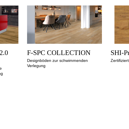
2.0
F-SPC COLLECTION
SHI-P
Designböden zur schwimmenden
Zertifizie
Verlegung
e
ng