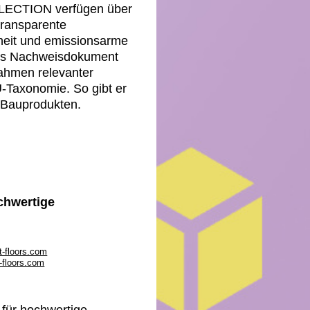
LECTION verfügen über
transparente
iheit und emissionsarme
ales Nachweisdokument
Rahmen relevanter
Taxonomie. So gibt er
n Bauprodukten.
chwertige
t-floors.com
-floors.com