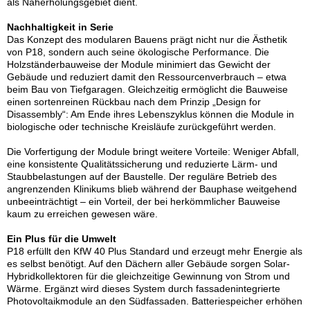
als Naherholungsgebiet dient.
Nachhaltigkeit in Serie
Das Konzept des modularen Bauens prägt nicht nur die Ästhetik
von P18, sondern auch seine ökologische Performance. Die
Holzständerbauweise der Module minimiert das Gewicht der
Gebäude und reduziert damit den Ressourcenverbrauch – etwa
beim Bau von Tiefgaragen. Gleichzeitig ermöglicht die Bauweise
einen sortenreinen Rückbau nach dem Prinzip „Design for
Disassembly“: Am Ende ihres Lebenszyklus können die Module in
biologische oder technische Kreisläufe zurückgeführt werden.
Die Vorfertigung der Module bringt weitere Vorteile: Weniger Abfall,
eine konsistente Qualitätssicherung und reduzierte Lärm- und
Staubbelastungen auf der Baustelle. Der reguläre Betrieb des
angrenzenden Klinikums blieb während der Bauphase weitgehend
unbeeinträchtigt – ein Vorteil, der bei herkömmlicher Bauweise
kaum zu erreichen gewesen wäre.
Ein Plus für die Umwelt
P18 erfüllt den KfW 40 Plus Standard und erzeugt mehr Energie als
es selbst benötigt. Auf den Dächern aller Gebäude sorgen Solar-
Hybridkollektoren für die gleichzeitige Gewinnung von Strom und
Wärme. Ergänzt wird dieses System durch fassadenintegrierte
Photovoltaikmodule an den Südfassaden. Batteriespeicher erhöhen