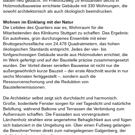
Bauen neu gedacht. Im Prießnitzweg 18 entstanden sechs in
Holzmodulbauweise errichtete Gebäude mit 330 Wohnungen, die
sowohl architektonisch als auch ökologisch beeindrucken.
Wohnen im Einklang mit der Natur
Die Leitidee des Quartiers war es, Wohnraum für die
Mitarbeitenden des Klinikums Stuttgart zu schaffen. Das Ergebnis:
Ein autofreies, grün durchzogenes Ensemble mit einer
Bruttogeschossfläche von 24.478 Quadratmetern, das hohen
ökologischen Standards entspricht. Jedes der vier- bis
fünfgeschossigen Gebäude wurde aus Holzmodulen errichtet, die
im Werk gefertigt und auf der Baustelle präzise zusammengesetzt
wurden. Der Vorteil dieser seriellen Bauweise ist nicht nur die
außergewöhnlich kurze Bauzeit – der erste Abschnitt wurde in nur
sechs Monaten fertiggestellt –, sondern auch die
Ressourcenschonung und die Reduktion von
Baustellenemissionen.
Die Architektur selbst zeigt sich durchdacht und harmonisch.
Große, bodentiefe Fenster sorgen für viel Tageslicht und natürliche
Belüftung, während Balkone und Terrassen die Verbindung zum
Außenraum schaffen. Die Fassaden aus vorvergrautem
Lärchenholz strahlen eine angenehme Behaglichkeit aus und fügen
sich balanciert in die Umgebung ein. Über einen Fußweg gelangen
die Bewohner*innen direkt zum nahegelegenen Galgenberg, der